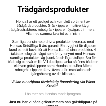
Trädgårdsprodukter
Honda har ett gediget och komplett sortiment av
trädgårdsprodukter. Gräsklippare, multiverktyg,
trädgårdstraktorer, robotgräsklippare, röjsågar, trimmers...
Alla med samma kvalitet och finish.
Samtliga bensinmotordrivna produkter levereras med
Hondas förträffliga 5-års garanti. En trygghet för dig som
kund och ett bevis för att Honda litar på sina produkter. 4-
taktsteknologi är något som är synonymt med Hondas
samtliga produkter, låg ljudnivå och låga utsläpp. Bra för
både dig och vår miljö. Vill du slippa tanka så finns både en
eldriven gräsklippare samt Hondas populära Miimo
robotgräsklippare där vi även utför installation och
igångsättning av din klippare.
Vi kan nu erbjuda fördelaktig finansiering via Wasa
Kredit!
Läs mer om Hondas modellprogram
Just nu har vi både grästrimmers och gräsklippare på
kampanj!