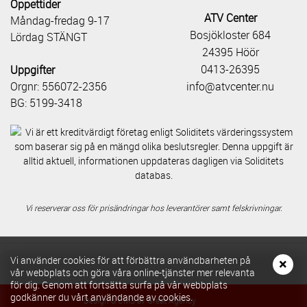
Öppettider
ATV Center
Måndag-fredag 9-17
Bosjökloster 684
Lördag STÄNGT
24395 Höör
0413-26395
Uppgifter
Orgnr: 556072-2356
info@atvcenter.nu
BG: 5199-3418
Vi reserverar oss för prisändringar hos leverantörer samt felskrivningar.
Vi använder cookies för att förbättra användbarheten på
×
vår webbplats och göra våra online-tjänster mer relevanta
för dig. Genom att fortsätta surfa på vår webbplats
godkänner du vårt användande av cookies.
Design & CMS av Great Agency